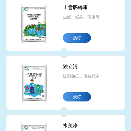
止雪肠鳃康
烂鳃、烂身、疥疮等
预订
独立清
提高免疫，改善代谢
预订
水美净