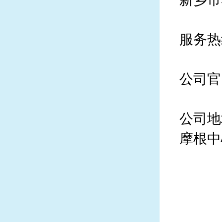
服务热线
公司官网
公司地
摩根中