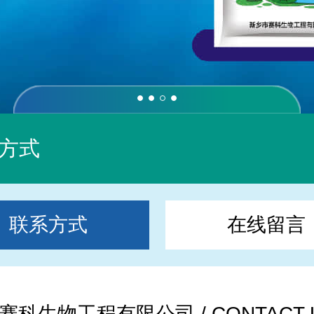
方式
联系方式
在线留言
赛科生物工程有限公司 / CONTACT 