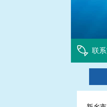
联系
新乡市